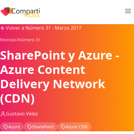
Volver a Número 31 - Marzo 2017
Revistas
/
Número 31
SharePoint y Azure -
Azure Content
Delivery Network
(CDN)
Gustavo Velez
Azure
SharePoint
Azure CDN