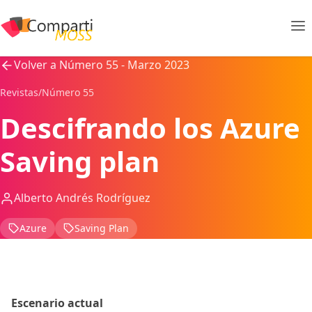
Volver a Número 55 - Marzo 2023
Revistas
/
Número 55
Descifrando los Azure
Saving plan
Alberto Andrés Rodríguez
Azure
Saving Plan
Escenario actual